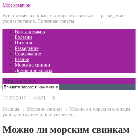
Мой хомячок
Все о хомячках, крысах и морских свинках — разведение,
уход и питание. Полезные советы
Виды хомяков
Болезни
Питание
Разведение
Содержание
Разное
Морские свинки
Домашние крысы
Открыть меню
17.07.2017
41671
0
Главная
→
Морские свинки
→
Можно ли морским свинкам
укроп, петрушку и прочую зелень
Можно ли морским свинкам