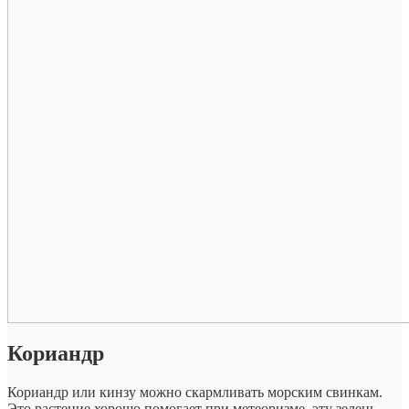
Кориандр
Кориандр или кинзу можно скармливать морским свинкам.
Это растение хорошо помогает при метеоризме, эту зелень