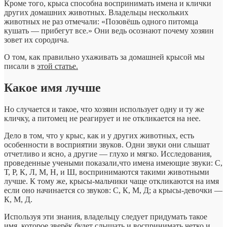
Кроме того, крыса способна воспринимать имена и клички
других домашних животных. Владельцы нескольких
животных не раз отмечали: «Позовёшь одного питомца
кушать — прибегут все.» Они ведь осознают почему хозяин
зовет их сородича.
О том, как правильно ухаживать за домашней крысой мы
писали в
этой статье.
Какое имя лучше
Но случается и такое, что хозяин использует одну и ту же
кличку, а питомец не реагирует и не откликается на нее.
Дело в том, что у крыс, как и у других животных, есть
особенности в восприятии звуков. Одни звуки они слышат
отчетливо и ясно, а другие — глухо и мягко. Исследования,
проведенные учеными показали,что имена имеющие звуки: С,
Т, Р, К, Л, М, Н, и Ш, воспринимаются такими животными
лучше. К тому же, крысы-мальчики чаще откликаются на имя
если оно начинается со звуков: С, К, М, Д; а крысы-девочки —
К, М, Д.
Используя эти знания, владельцу следует придумать такое
имя, которое зверёк будет слышать и воспринимать четко и