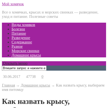
Мой хомячок
Все о хомячках, крысах и морских свинках — разведение,
уход и питание. Полезные советы
Виды хомяков
Болезни
Питание
Разведение
Содержание
Разное
Морские свинки
Домашние крысы
Открыть меню
30.06.2017
47738
0
Главная
→
Домашние крысы
→
Как назвать крысу, выбираем
имя питомцу
Как назвать крысу,