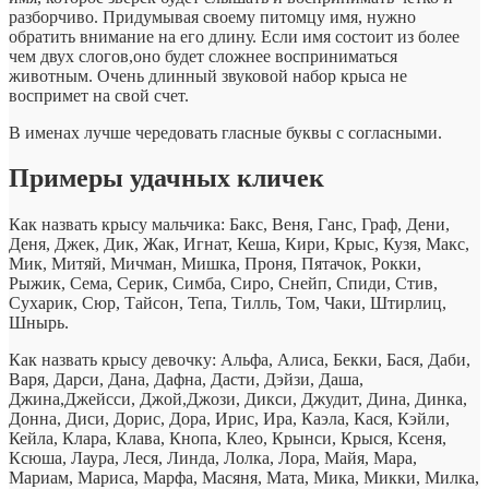
разборчиво. Придумывая своему питомцу имя, нужно
обратить внимание на его длину. Если имя состоит из более
чем двух слогов,оно будет сложнее восприниматься
животным. Очень длинный звуковой набор крыса не
воспримет на свой счет.
В именах лучше чередовать гласные буквы с согласными.
Примеры удачных кличек
Как назвать крысу мальчика: Бакс, Веня, Ганс, Граф, Дени,
Деня, Джек, Дик, Жак, Игнат, Кеша, Кири, Крыс, Кузя, Макс,
Мик, Митяй, Мичман, Мишка, Проня, Пятачок, Рокки,
Рыжик, Сема, Серик, Симба, Сиро, Снейп, Спиди, Стив,
Сухарик, Сюр, Тайсон, Тепа, Тилль, Том, Чаки, Штирлиц,
Шнырь.
Как назвать крысу девочку: Альфа, Алиса, Бекки, Бася, Даби,
Варя, Дарси, Дана, Дафна, Дасти, Дэйзи, Даша,
Джина,Джейсси, Джой,Джози, Дикси, Джудит, Дина, Динка,
Донна, Диси, Дорис, Дора, Ирис, Ира, Каэла, Кася, Кэйли,
Кейла, Клара, Клава, Кнопа, Клео, Крынси, Крыся, Ксеня,
Ксюша, Лаура, Леся, Линда, Лолка, Лора, Майя, Мара,
Мариам, Мариса, Марфа, Масяня, Мата, Мика, Микки, Милка,