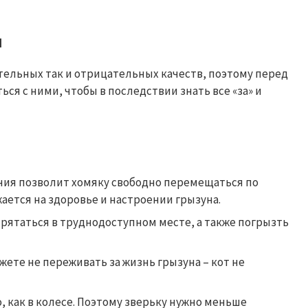
и
тельных так и отрицательных качеств, поэтому перед
ся с ними, чтобы в последствии знать все «за» и
ния позволит хомяку свободно перемещаться по
ается на здоровье и настроении грызуна.
прятаться в труднодоступном месте, а также погрызть
ожете не переживать за жизнь грызуна – кот не
о, как в колесе. Поэтому зверьку нужно меньше