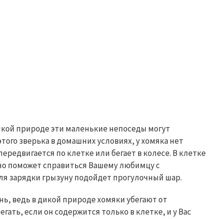
дикой природе эти маленькие непоседы могут
этого зверька в домашних условиях, у хомяка нет
ередвигается по клетке или бегает в колесе. В клетке
оно поможет справиться Вашему любимцу с
для зарядки грызуну подойдет прогулочный шар.
нь, ведь в дикой природе хомяки убегают от
гать, если он содержится только в клетке, и у Вас