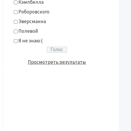
Кэмпбелла
Роборовского
Эверсманна
Полевой
Я не знаю:(
Просмотреть результаты