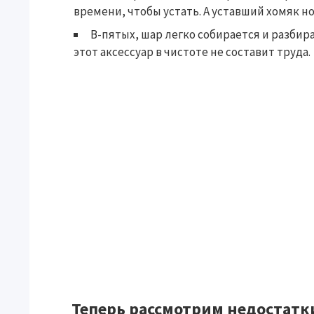
времени, чтобы устать. А уставший хомяк н
В-пятых, шар легко собирается и разбир
этот аксессуар в чистоте не составит труда.
Теперь рассмотрим недостатк