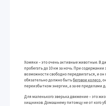
Хомяки – это очень активные животные. В 
пробегать до 10 км за ночь. При содержании 
возможности свободно передвигаться, и он п
обязательно должно быть
беговое колесо
, 
переизбытком энергии, а за ее пределами 
Для маленького зверька движение – это жиз
хищников. Домашнему питомцу не от кого убе