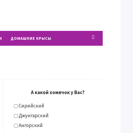
И
ДОМАШНИЕ КРЫСЫ
А какой хомячок у Вас?
Сирийский
Джунгарский
Ангорский