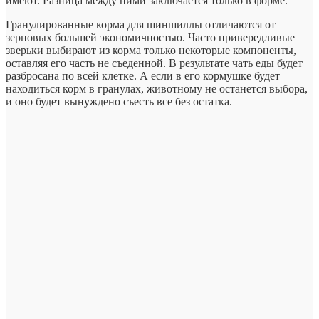
имеют. Разница между ними заключается только в форме.
Гранулированные корма для шиншиллы отличаются от
зерновых большей экономичностью. Часто привередливые
зверьки выбирают из корма только некоторые компоненты,
оставляя его часть не съеденной. В результате чать еды будет
разбросана по всей клетке. А если в его кормушке будет
находиться корм в гранулах, животному не останется выбора,
и оно будет вынуждено съесть все без остатка.