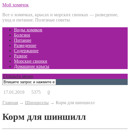
Мой хомячок
Все о хомячках, крысах и морских свинках — разведение,
уход и питание. Полезные советы
Виды хомяков
Болезни
Питание
Разведение
Содержание
Разное
Морские свинки
Домашние крысы
Открыть меню
17.01.2019
5375
0
Главная
→
Шиншиллы
→
Корм для шиншилл
Корм для шиншилл