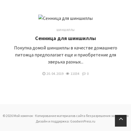
ШИНШИЛЛЫ
Сенница для шиншиллы
Покупка домой шиншиллы в качестве домашнего
питомца предполагает еще и приобретение для
зверька разных...
20. 04. 2019
11034
0
© 2026 Мой хомячок · Копирование материалов сайта без разрешения запрещено
Дизайн и поддержка: GoodwinPress.ru