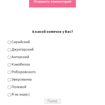
А какой хомячок у Вас?
Сирийский
Джунгарский
Ангорский
Кэмпбелла
Роборовского
Эверсманна
Полевой
Я не знаю:(