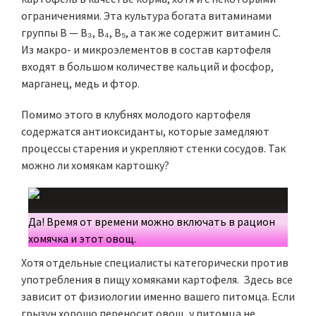
ограничениями. Эта культура богата витаминами
группы B — B₃, B₄, B₅, а так же содержит витамин C.
Из макро- и микроэлементов в состав картофеля
входят в большом количестве кальций и фосфор,
марганец, медь и фтор.
Помимо этого в клубнях молодого картофеля
содержатся антиоксиданты, которые замедляют
процессы старения и укрепляют стенки сосудов. Так
можно ли хомякам картошку?
Да! Время от времени можно включать в рацион
хомячка и этот овощ.
Хотя отдельные специалисты категорически против
употребления в пищу хомяками картофеля. Здесь все
зависит от физиологии именно вашего питомца. Если
грызун хорошо переносит овощ, у питомца не