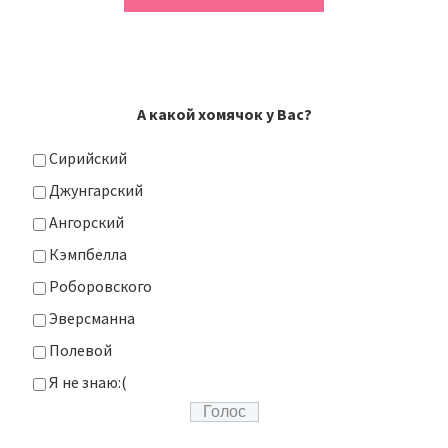
А какой хомячок у Вас?
Сирийский
Джунгарский
Ангорский
Кэмпбелла
Роборовского
Эверсманна
Полевой
Я не знаю:(