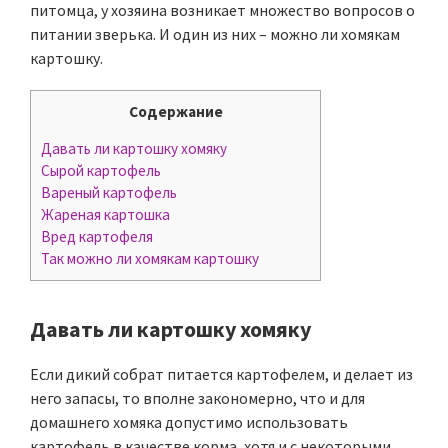
питомца, у хозяина возникает множество вопросов о
питании зверька. И один из них – можно ли хомякам
картошку.
Содержание
Давать ли картошку хомяку
Сырой картофель
Вареный картофель
Жареная картошка
Вред картофеля
Так можно ли хомякам картошку
Давать ли картошку хомяку
Если дикий собрат питается картофелем, и делает из
него запасы, то вполне закономерно, что и для
домашнего хомяка допустимо использовать
картофель в качестве корма, хотя и с некоторыми