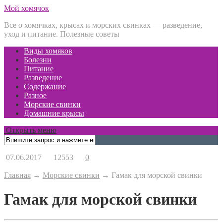
Мой хомячок
Все о хомячках, крысах и морских свинках — разведение,
уход и питание. Полезные советы
Виды хомяков
Болезни
Питание
Разведение
Содержание
Разное
Морские свинки
Домашние крысы
Открыть меню
07.06.2017
12553
0
Главная
→
Морские свинки
→
Гамак для морской свинки
Гамак для морской свинки