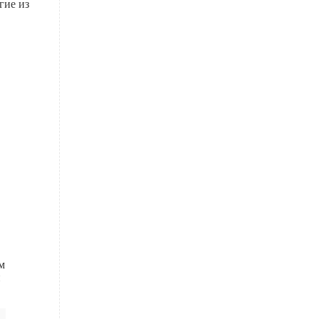
гие из
м
и