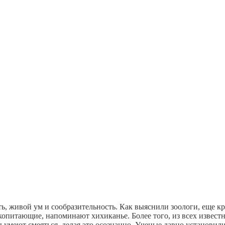
ь, живой ум и сообразительность. Как выяснили зоологи, еще к
копитающие, напоминают хихиканье. Более того, из всех извест
умеют смеяться, делая это осознанно. Ученые давно установили