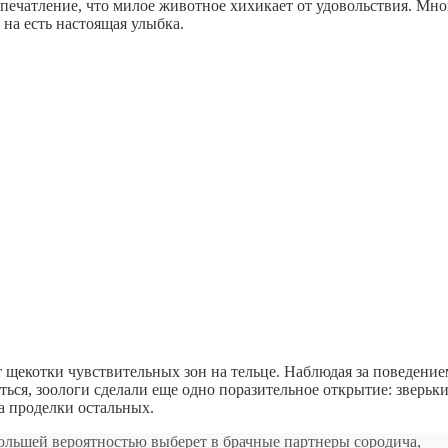
печатление, что милое животное хихикает от удовольствия. Мно
 на есть настоящая улыбка.
т щекотки чувствительных зон на тельце. Наблюдая за поведение
ься, зоологи сделали еще одно поразительное открытие: зверьк
на проделки остальных.
ольшей вероятностью выберет в брачные партнеры сородича,