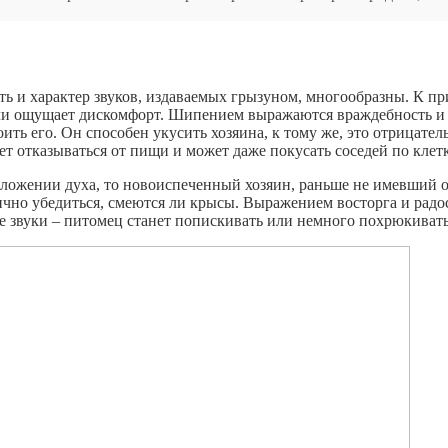
 и характер звуков, издаваемых грызуном, многообразны. К пр
или ощущает дискомфорт. Шипением выражаются враждебность и
ить его. Он способен укусить хозяина, к тому же, это отрицател
т отказываться от пищи и может даже покусать соседей по клетк
оложении духа, то новоиспеченный хозяин, раньше не имевший 
чно убедиться, смеются ли крысы. Выражением восторга и радо
е звуки – питомец станет попискивать или немного похрюкивать