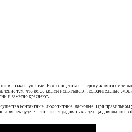
еют выражать ушками. Если пощекотать зверьку животик или ла
 явление тем, что когда крысы испытывают положительные эмоц
они и заметно краснеют.
существа контактные, любопытные, ласковые. При правильном 
й зверек будет часто в ответ радовать владельца довольною, з