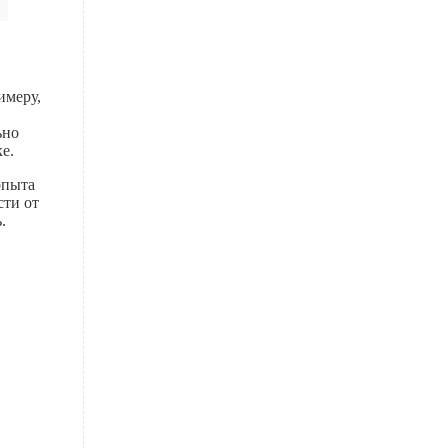
имеру,
ьно
е.
опыта
сти от
.