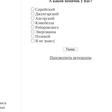
А какой хомячок у Вас?
Сирийский
Джунгарский
Ангорский
Кэмпбелла
Роборовского
Эверсманна
Полевой
Я не знаю:(
Просмотреть результаты
рыса
ных
 –