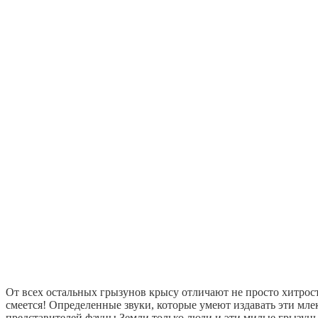
От всех остальных грызунов крысу отличают не просто хитрост
смеется! Определенные звуки, которые умеют издавать эти мле
представителей фауны Земли только люди и эти милые грызуны 