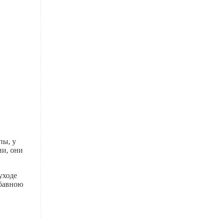
пы, у
ии, они
уходе
абавною