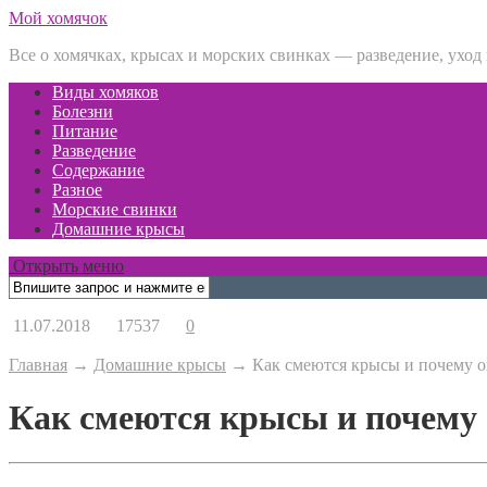
Мой хомячок
Все о хомячках, крысах и морских свинках — разведение, уход
Виды хомяков
Болезни
Питание
Разведение
Содержание
Разное
Морские свинки
Домашние крысы
Открыть меню
11.07.2018
17537
0
Главная
→
Домашние крысы
→
Как смеются крысы и почему о
Как смеются крысы и почему 