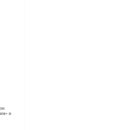
 он
рим» и