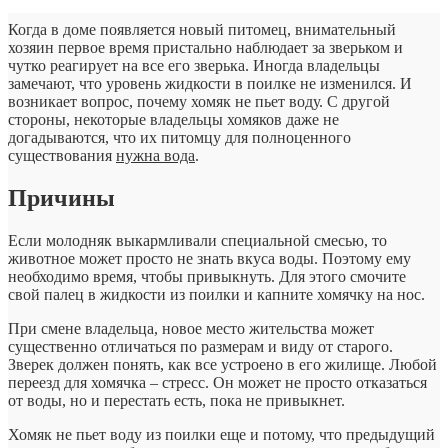
Когда в доме появляется новый питомец, внимательный
хозяин первое время пристально наблюдает за зверьком и
чутко реагирует на все его зверька. Иногда владельцы
замечают, что уровень жидкости в поилке не изменился. И
возникает вопрос, почему хомяк не пьет воду. С другой
стороны, некоторые владельцы хомяков даже не
догадываются, что их питомцу для полноценного
существования
нужна вода
.
Причины
Если молодняк выкармливали специальной смесью, то
животное может просто не знать вкуса воды. Поэтому ему
необходимо время, чтобы привыкнуть. Для этого смочите
свой палец в жидкости из поилки и капните хомячку на нос.
При смене владельца, новое место жительства может
существенно отличаться по размерам и виду от старого.
Зверек должен понять, как все устроено в его жилище. Любой
переезд для хомячка – стресс. Он может не просто отказаться
от воды, но и перестать есть, пока не привыкнет.
Хомяк не пьет воду из поилки еще и потому, что предыдущий