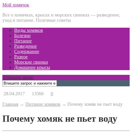
Мой хомячок
Все о хомячках, крысах и морских свинках — разведение,
уход и питание. Полезные советы
Виды хомяков
Болезни
Питание
Разведение
Содержание
Разное
Морские свинки
Домашние крысы
Открыть меню
28.04.2017
13566
0
Главная
→
Питание хомяков
→
Почему хомяк не пьет воду
Почему хомяк не пьет воду