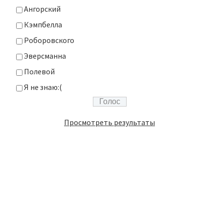
Ангорский
Кэмпбелла
Роборовского
Эверсманна
Полевой
Я не знаю:(
Просмотреть результаты