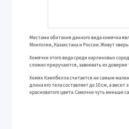
Местами обитания данного вида хомячка яв
Монголии, Казахстана и России. Живут звер
Хомячки этого вида среди карликовых соро
сложно приручаются, завоевать их доверие 
Хомяк Кэмпбелла считается не самым мален
длина его тела составляет до 10 см, а весит
красноватого цвета. Самочки чуть меньше с