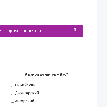
И
ДОМАШНИЕ КРЫСЫ
А какой хомячок у Вас?
Сирийский
Джунгарский
Ангорский