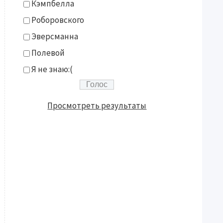
Кэмпбелла
Роборовского
Эверсманна
Полевой
Я не знаю:(
Просмотреть результаты