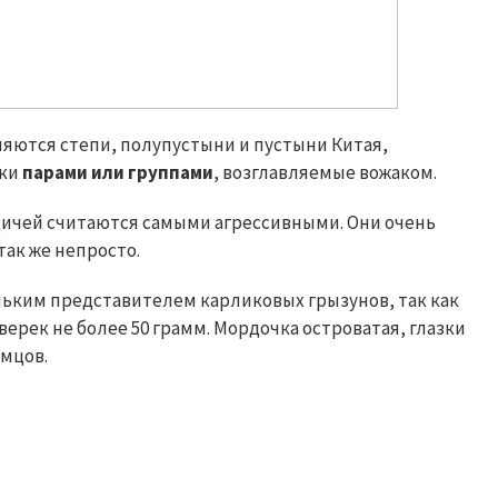
ляются степи, полупустыни и пустыни Китая,
ьки
парами или группами
, возглавляемые вожаком.
дичей считаются самыми агрессивными. Они очень
так же непросто.
ьким представителем карликовых грызунов, так как
 зверек не более 50 грамм. Мордочка островатая, глазки
амцов.