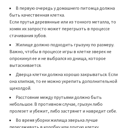
В первую очередь у домашнего питомца должна
быть качественная клетка.
Если прутья деревянные или из тонкого металла, то
хомяк их запросто может перегрызть в процессе
стачивания зубов.
Жилище должно подходить грызуну по размеру.
Важно, чтобы в процессе игры в клетке зверек не
опрокинул ее и не выбрался из днища, которое
вытаскивается.
Дверца клетки должна хорошо закрываться. Если
она хлипкая, то ее можно укрепить дополнительной
щеколдой.
Расстояние между прутьями должно быть
небольшое. В противном случае, грызун либо
пролезет и убежит, либо застрянет и навредит себе.
Во время уборки жилища зверька лучше
пересаживать в коробку или другую клетку.