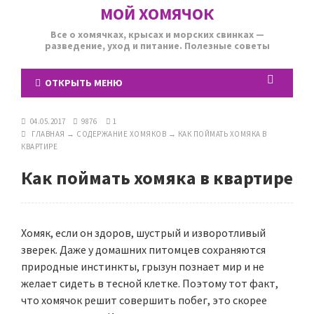
МОЙ ХОМЯЧОК
Все о хомячках, крысах и морских свинках —
разведение, уход и питание. Полезные советы
ОТКРЫТЬ МЕНЮ
04.05.2017
9876
1
ГЛАВНАЯ
→
СОДЕРЖАНИЕ ХОМЯКОВ
→
КАК ПОЙМАТЬ ХОМЯКА В
КВАРТИРЕ
Как поймать хомяка в квартире
Хомяк, если он здоров, шустрый и изворотливый
зверек. Даже у домашних питомцев сохраняются
природные инстинкты, грызун познает мир и не
желает сидеть в тесной клетке. Поэтому тот факт,
что хомячок решит совершить побег, это скорее