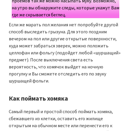
проемов так же можно насыпать муку. Возможно,
на утро вы обнаружите следы, которые укажут Вам
где же скрывается беглец.
Если же марать пол желания нет попробуйте другой
способ выследить грызуна. Для этого поздним
вечером на пол или другие открытые поверхности,
куда может забраться зверек, можно положить
целлофан или фольгу (подойдет любой «шуршащий»
предмет). После выключения света есть
вероятность, что хомячок выйдет на ночную
прогулку и Вы сможете отследить его по звуку
шуршащей фольги.
Как поймать хомяка
Самый первый и простой способ поймать хомяка,
сбежавшего из клетки, оставить его жилище
открытым на обычном месте или перенести его к