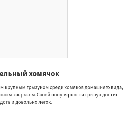
тельный хомячок
ым крупным грызуном среди хомяков домашнего вида,
ешным зверьком. Своей популярности грызун достиг
дств и довольно легок.