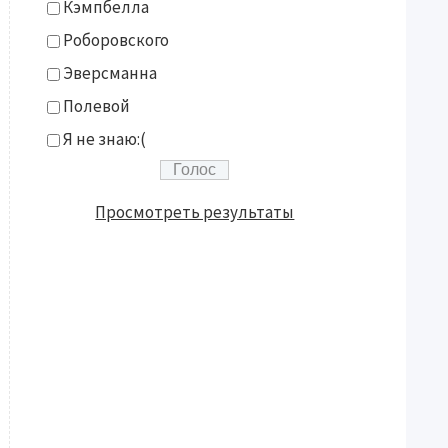
Кэмпбелла
Роборовского
Эверсманна
Полевой
Я не знаю:(
Просмотреть результаты