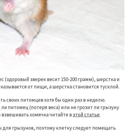
ес (здоровый зверек весит 150-200 грамм), шерстка и
азывается от пищи, а шерстка становится тусклой.
 своих питомцев хотя бы один раз в неделю.
и питомец (потеря веса) или не грозит ли грызуну
о взвешивать хомячка читайте в
этой статье
.
 для грызунов, поэтому клетку следует помещать