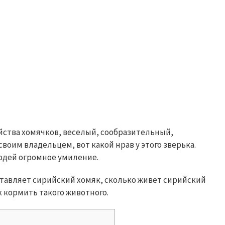
йства хомячков, веселый, сообразительный,
воим владельцем, вот какой нрав у этого зверька.
людей огромное умиление.
ставляет сирийский хомяк, сколько живет сирийский
к кормить такого животного.