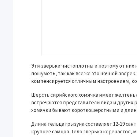
Эти зверьки чистоплотны и поэтому от них 
пошуметь, так как все же это ночной звере
компенсируется отличным настроением, ко
Шерсть сирийского хомячка имеет желтеньки
встречаются представители вида и других 
хомячки бывают короткошерстными и дли
Длина тельца грызуна составляет 12-19 санти
крупнее самцов. Тело зверька коренастое, 