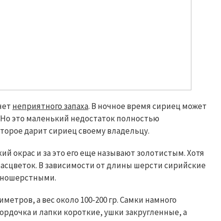
нет
неприятного запаха
. В ночное время сириец может
к. Но это маленький недостаток полностью
торое дарит сириец своему владельцу.
й окрас и за это его еще называют золотистым. Хотя
расцветок. В зависимости от длины шерсти сирийские
нношерстными.
метров, а вес около 100-200 гр. Самки намного
мордочка и лапки короткие, ушки закругленные, а