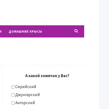
И
ДОМАШНИЕ КРЫСЫ
А какой хомячок у Вас?
Сирийский
Джунгарский
Ангорский