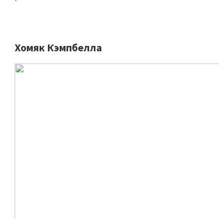
Хомяк Кэмпбелла