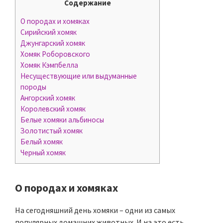
Содержание
О породах и хомяках
Сирийский хомяк
Джунгарский хомяк
Хомяк Роборовского
Хомяк Кэмпбелла
Несуществующие или выдуманные
породы
Ангорский хомяк
Королевский хомяк
Белые хомяки альбиносы
Золотистый хомяк
Белый хомяк
Черный хомяк
О породах и хомяках
На сегодняшний день хомяки – одни из самых
популярных домашних животных. И на это есть