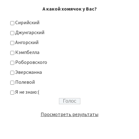
А какой хомячок у Вас?
Сирийский
Джунгарский
Ангорский
Кэмпбелла
Роборовского
Эверсманна
Полевой
Я не знаю:(
Просмотреть результаты