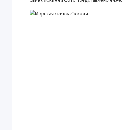
Свинка
Скинни
фото представлено ниже.