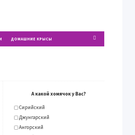
И
ДОМАШНИЕ КРЫСЫ
А какой хомячок у Вас?
Сирийский
Джунгарский
Ангорский