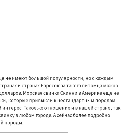
ще не имеют большой популярности, но с каждым
 странах и странах Евросоюза такого питомца можно
 долларов. Морская свинка
Скинни
в Америке еще не
ики, которые привыкли к нестандартным породам
интерес. Такое же отношение и в нашей стране, так
винку в любом городе. А сейчас более подробно
й породы.