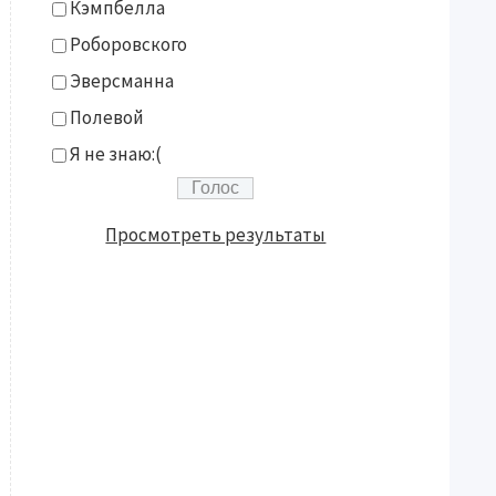
Кэмпбелла
Роборовского
Эверсманна
Полевой
Я не знаю:(
Просмотреть результаты