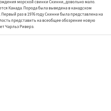
ождения морской свинки
Скинни
, довольно мало.
тся Канада. Порода была выведена в канадском
Первый раз в 1976 году
Скинни
была представлена на
елость представить на всеобщее обозрение новую
ует Чарльз
Риверз
.