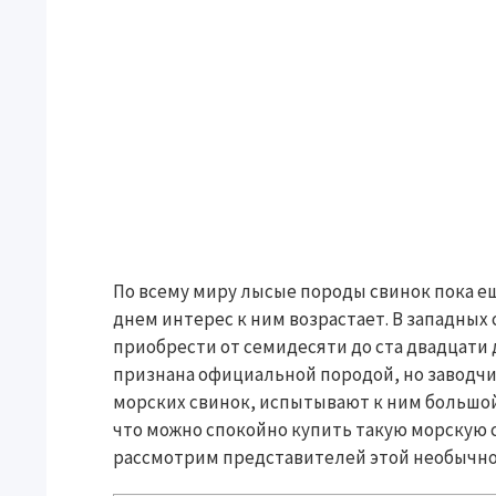
По всему миру лысые породы свинок пока е
днем интерес к ним возрастает. В западных
приобрести от семидесяти до ста двадцати
признана официальной породой, но заводч
морских свинок, испытывают к ним большой 
что можно спокойно купить такую морскую с
рассмотрим представителей этой необычно